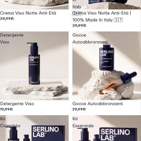
Italy
Crema Viso Notte Anti-Età
Crema Viso Notte Anti-Età |
🇮🇹
39,99€
100% Made In Italy 🇮🇹
39,99€
Detergente
Gocce
Viso
Autoabbronzanti
Detergente Viso
Gocce Autoabbronzanti
19,99€
29,99€
Kit
Kit
Completo
Essenziale