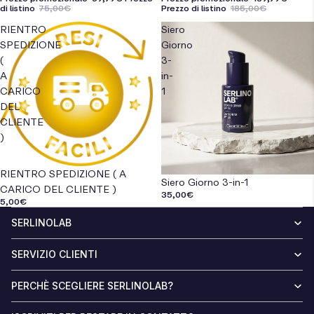
di listino
75,00€
Prezzo di listino
185,00€
RIENTRO
Siero
SPEDIZIONE
Giorno
(
3-
A
in-
CARICO
1
DEL
CLIENTE
)
RIENTRO SPEDIZIONE ( A
Siero Giorno 3-in-1
CARICO DEL CLIENTE )
35,00€
5,00€
SERLINOLAB
SERVIZIO CLIENTI
PERCHÈ SCEGLIERE SERLINOLAB?