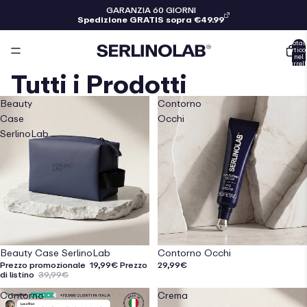
GARANZIA 60 GIORNI
Spedizione GRATIS sopra €49.99
Total
articol
nel
carrell
0
Tutti i Prodotti
Beauty
Contorno
Case
Occhi
SerlinoLab
Esaurito
Beauty Case SerlinoLab
Contorno Occhi
Prezzo promozionale
19,99€
Prezzo
29,99€
di listino
39,99€
Contorno
Crema