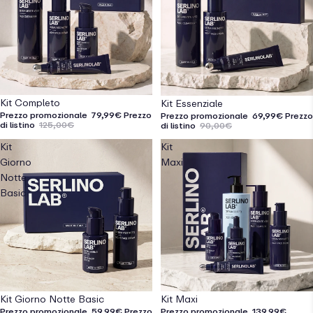
In offerta
Kit Completo
In offerta
Kit Essenziale
Prezzo promozionale
79,99€
Prezzo
Prezzo promozionale
69,99€
Prezzo
di listino
125,00€
di listino
90,00€
Kit
Kit
Giorno
Maxi
Notte
Basic
In offerta
Kit Giorno Notte Basic
In offerta
Kit Maxi
Prezzo promozionale
59,99€
Prezzo
Prezzo promozionale
139,99€