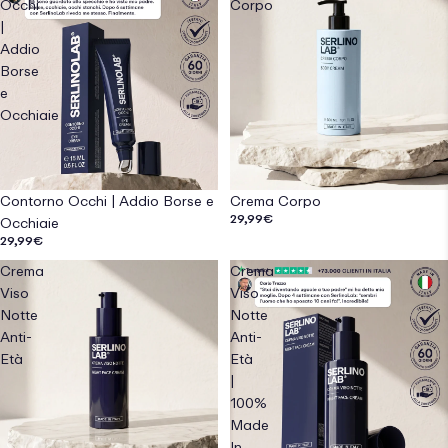
Occhi
Corpo
|
Addio
Borse
e
Occhiaie
Contorno Occhi | Addio Borse e
Crema Corpo
29,99€
Occhiaie
29,99€
Crema
Crema
Viso
Viso
Notte
Notte
Anti-
Anti-
Età
Età
|
100%
Made
In