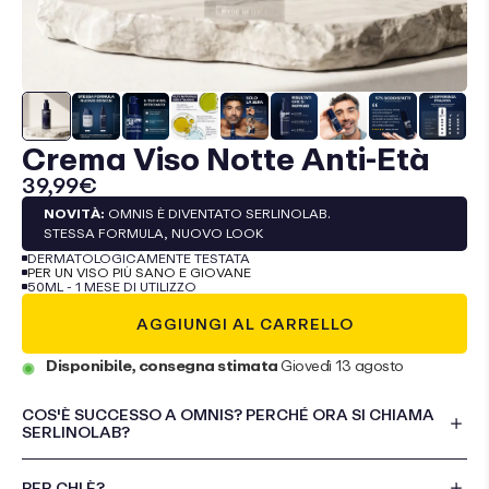
Crema Viso Notte Anti-Età
39,99€
NOVITÀ:
OMNIS È DIVENTATO SERLINOLAB.
STESSA FORMULA, NUOVO LOOK
DERMATOLOGICAMENTE TESTATA
PER UN VISO PIÙ SANO E GIOVANE
50ML - 1 MESE DI UTILIZZO
AGGIUNGI AL CARRELLO
Disponibile, consegna stimata
Giovedì 13 agosto
COS'È SUCCESSO A OMNIS? PERCHÉ ORA SI CHIAMA
SERLINOLAB?
PER CHI È?