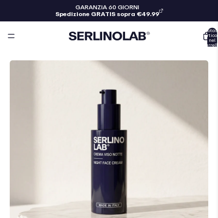
GARANZIA 60 GIORNI
Spedizione GRATIS sopra €49.99
Total
articol
nel
carrell
0
Slide
1
of
9